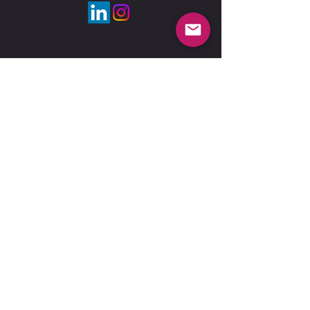
İsim
e-posta
Konu
Sorunuz