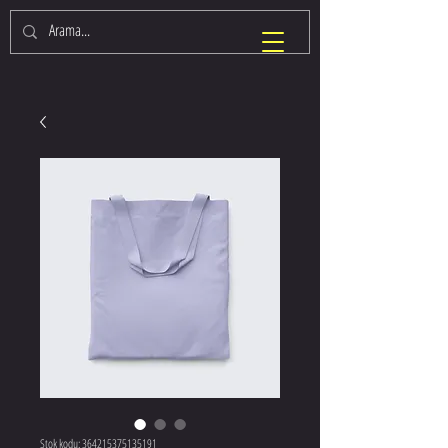
Stok kodu: 364215375135191