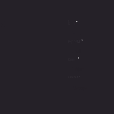
US
İsim
e-posta
Konu
Sorunuz