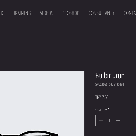
IC
TRAINING
VIDEOS
PROSHOP
CONSULTANCY
CONTA
Bu bir ürün
SKU: 366615376135191
Price
TRY 7.50
Quantity
*