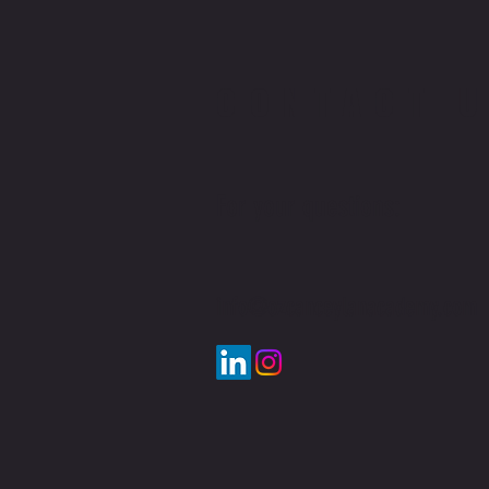
CONTACT 
For your questions:
info@ozcanceylanacademy.com