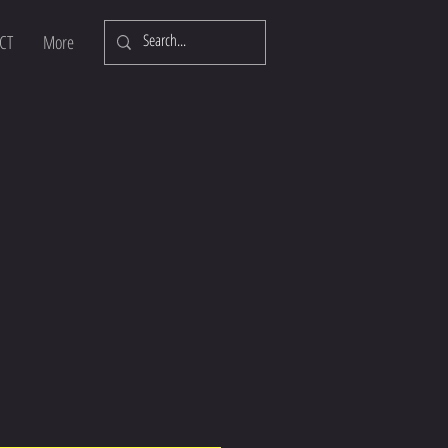
CT
More
Log In